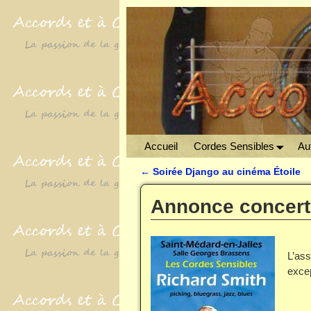
Accueil
Cordes Sensibles
Aut
←
Soirée Django au cinéma Étoile
Navigation des articles
Annonce concert
L’as
exce