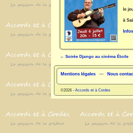
le je
à Sa
Infos
←
Soirée Django au cinéma Étoile
Navigation des articles
Mentions légales
—
Nous contac
©2026 -
Accords et à Cordes