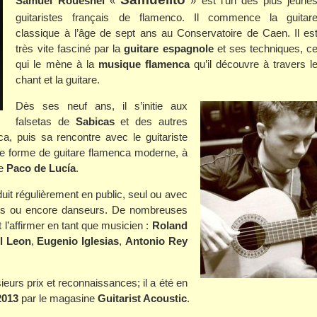
Samuel Rouesnel
«
» est l’un des plus jeune
guitaristes français de flamenco. Il commence la guitar
classique à l’âge de sept ans au Conservatoire de Caen. Il es
très vite fasciné par la
guitare espagnole
et ses techniques, c
qui le mène à la
musique flamenca
qu’il découvre à travers l
chant et la guitare.
Dès ses neuf ans, il s’initie aux
falsetas de
Sabicas
et des autres
a, puis sa rencontre avec le guitariste
une forme de guitare flamenca moderne, à
de
Paco de Lucía
.
it régulièrement en public, seul ou avec
eurs ou encore danseurs. De nombreuses
 l’affirmer en tant que musicien :
Roland
l Leon
,
Eugenio Iglesias
,
Antonio Rey
eurs prix et reconnaissances; il a été en
2013
par le magasine
Guitarist Acoustic
.