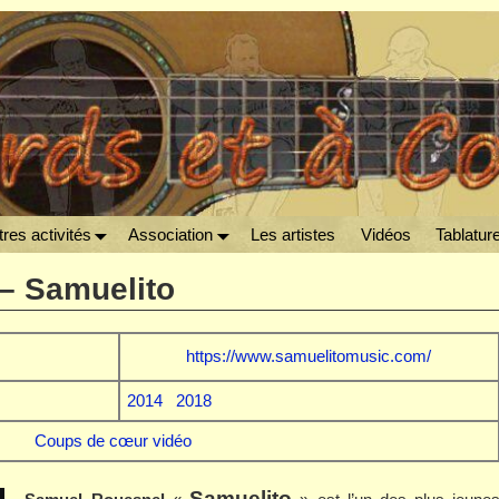
res activités
Association
Les artistes
Vidéos
Tablatur
– Samuelito
https://www.samuelitomusic.com/
2014
2018
Coups de cœur vidéo
Samuelito