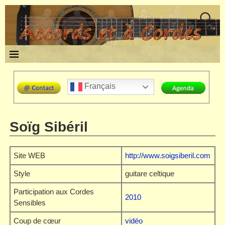
Français
Soïg Sibéril
Site WEB
http://www.soigsiberil.com
Style
guitare celtique
Participation aux Cordes
2010
Sensibles
Coup de cœur
vidéo