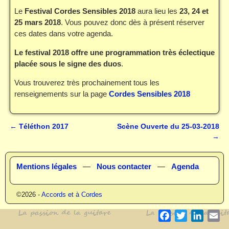
Le
Festival Cordes Sensibles 2018
aura lieu les
23, 24 et
25 mars 2018
. Vous pouvez donc dès à présent réserver
ces dates dans votre agenda.
Le festival 2018 offre une programmation très éclectique
placée sous le signe des duos
.
Vous trouverez très prochainement tous les
renseignements sur la page
Cordes Sensibles 2018
←
Téléthon 2017
Scène Ouverte du 25-03-2018
Navigation des articles
→
Mentions légales
—
Nous contacter
—
Agenda
©2026 -
Accords et à Cordes
F
T
L
E
a
w
i
m