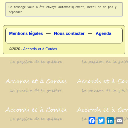
Ce message vous a été envoyé automatiquement, merci de de pas y 
répondre.
Mentions légales
—
Nous contacter
—
Agenda
©2026 -
Accords et à Cordes
F
T
L
E
a
w
i
m